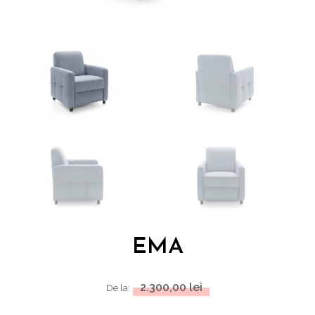
EMA
2.300,00
lei
De la: