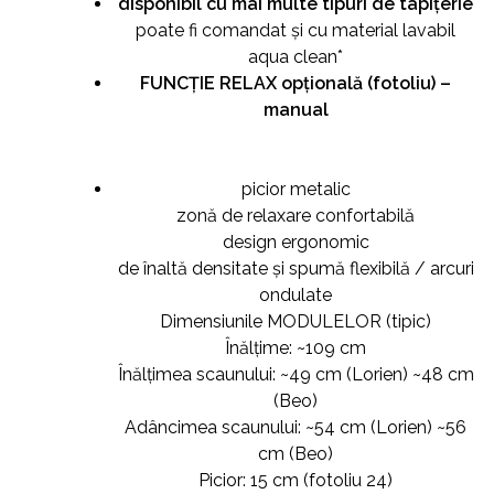
disponibil cu mai multe tipuri de tapițerie
poate fi comandat și cu material lavabil
aqua clean*
FUNCȚIE RELAX opțională (fotoliu) –
manual
picior metalic
zonă de relaxare confortabilă
design ergonomic
de înaltă densitate și spumă flexibilă / arcuri
ondulate
Dimensiunile MODULELOR (tipic)
Înălțime: ~109 cm
Înălțimea scaunului: ~49 cm (Lorien) ~48 cm
(Beo)
Adâncimea scaunului: ~54 cm (Lorien) ~56
cm (Beo)
Picior: 15 cm (fotoliu 24)