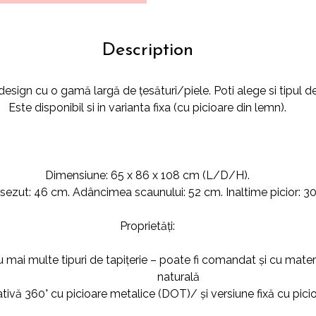
Description
design cu o gamă largă de țesături/piele. Poti alege si tipul de
Este disponibil si in varianta fixa (cu picioare din lemn).
Dimensiune: 65 x 86 x 108 cm (L/D/H).
 sezut: 46 cm. Adâncimea scaunului: 52 cm. Inaltime picior: 3
Proprietăți:
mai multe tipuri de tapițerie – poate fi comandat și cu materia
naturală
ativă 360° cu picioare metalice (DOT)/ și versiune fixă ​​cu pi