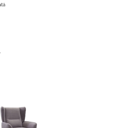
ată
e