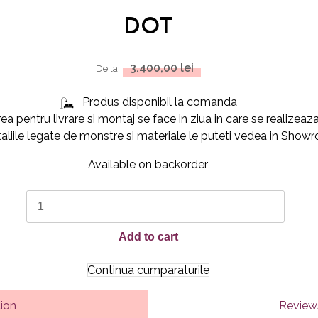
DOT
3.400,00
lei
De la:
Produs disponibil la comanda
a pentru livrare si montaj se face in ziua in care se realize
liile legate de monstre si materiale le puteti vedea in Sho
Available on backorder
DOT
quantity
Add to cart
Continua cumparaturile
tion
Reviews