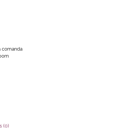
aza comanda
wroom
 (0)