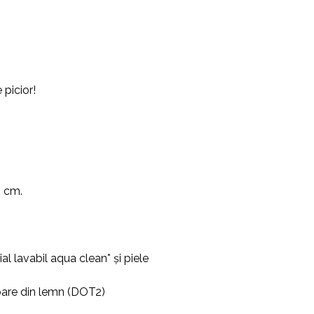
 picior!
0 cm.
l lavabil aqua clean* și piele
cioare din lemn (DOT2)