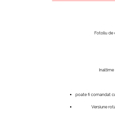
Fotoliu de 
Inaltime
poate fi comandat cu 
Versiune rot