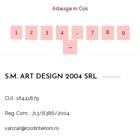
Adauga in Cos
1
2
3
4
…
7
8
9
→
S.M. ART DESIGN 2004 SRL
CUI : 16441879
Reg. Com. : J13/6386/2004
vanzari@rootinteriors.ro