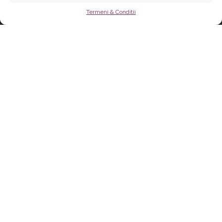
Termeni & Conditii
Mobilier la
comanda by Root
Interiors