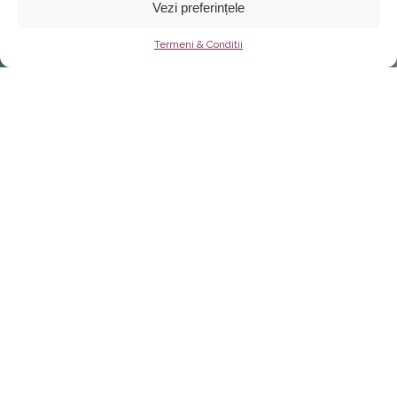
Vezi preferințele
Termeni & Conditii
Despre noi
Root Interiors este o fabrica de
mobilier la comanda cu o viziune
unica si pasiune pentru crearea
pieselor de mobilier ce transcend