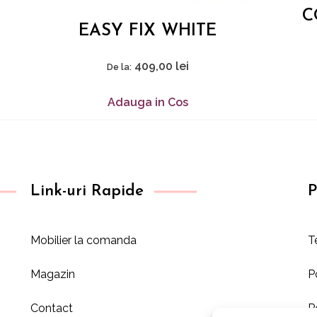
C
EASY FIX WHITE
409,00
lei
De la:
Adauga in Cos
Link-uri Rapide
P
Mobilier la comanda
T
Magazin
P
Contact
P