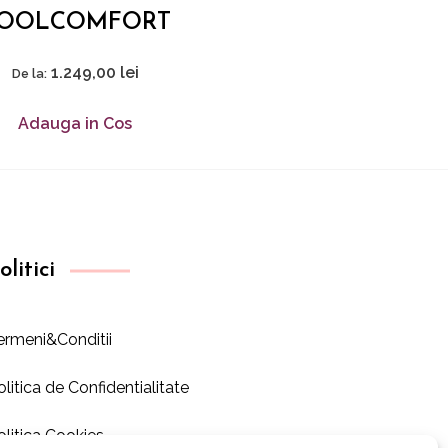
OOLCOMFORT
1.249,00
lei
De la:
Adauga in Cos
olitici
ermeni&Conditii
olitica de Confidentialitate
olitica Cookies