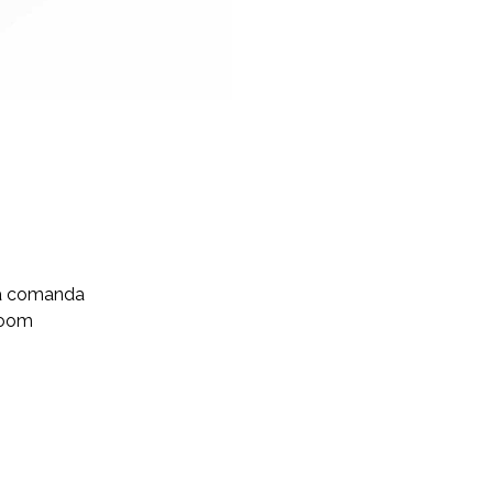
aza comanda
wroom