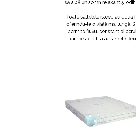
să aibă un somn relaxant și odih
Toate saltelele isleep au două 
oferindu-le o viață mai lungă. 
permite fluxul constant al aerul
deoarece acestea au lamele flexib