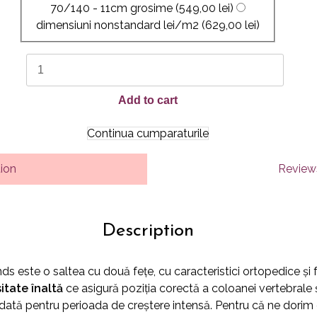
70/140 - 11cm grosime
(549,00 lei)
dimensiuni nonstandard lei/m2
(629,00 lei)
BABY
FRIENDS
quantity
Add to cart
Continua cumparaturile
tion
Reviews
Description
ds este o saltea cu două fețe, cu caracteristici ortopedice și
tate înaltă
ce asigură poziția corectă a coloanei vertebrale 
dată pentru perioada de creștere intensă. Pentru că ne dor