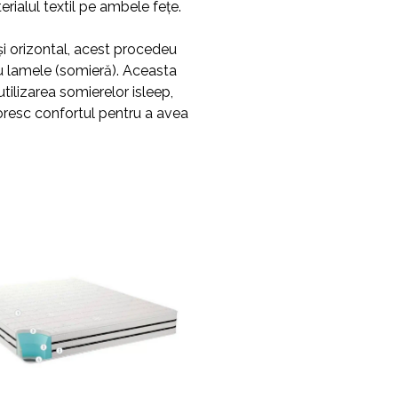
ialul textil pe ambele fețe.
și orizontal, acest procedeu
cu lamele (somieră). Aceasta
tilizarea somierelor isleep,
poresc confortul pentru a avea