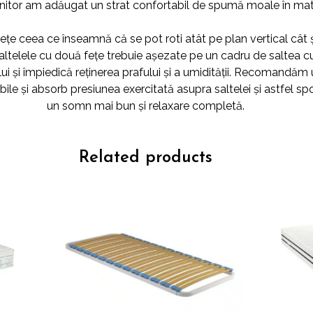
nitor am adăugat un strat confortabil de spumă moale în mater
fețe ceea ce înseamnă că se pot roti atât pe plan vertical cât 
Saltelele cu două fețe trebuie așezate pe un cadru de saltea 
ui și împiedică reținerea prafului și a umidității. Recomandăm u
ile și absorb presiunea exercitată asupra saltelei și astfel s
un somn mai bun și relaxare completă.
Related products