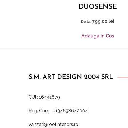
DUOSENSE
799,00
lei
De la:
Adauga in Cos
S.M. ART DESIGN 2004 SRL
CUI : 16441879
Reg. Com. : J13/6386/2004
vanzari@rootinteriors.ro