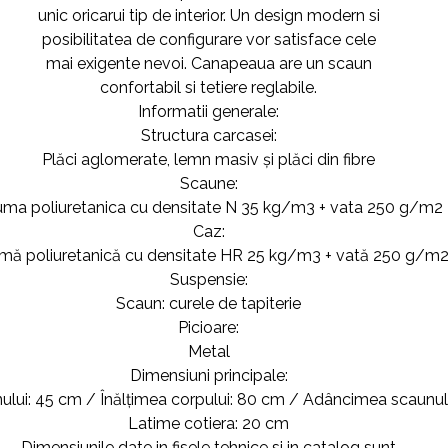
unic oricarui tip de interior. Un design modern si
posibilitatea de configurare vor satisface cele
mai exigente nevoi. Canapeaua are un scaun
confortabil si tetiere reglabile.
Informatii generale:
Structura carcasei:
Plăci aglomerate, lemn masiv și plăci din fibre
Scaune:
ma poliuretanica cu densitate N 35 kg/m3 + vata 250 g/m2
Caz:
mă poliuretanică cu densitate HR 25 kg/m3 + vată 250 g/m
Suspensie:
Scaun: curele de tapiterie
Picioare:
Metal
Dimensiuni principale:
nului: 45 cm / Înălțimea corpului: 80 cm / Adâncimea scaunul
Latime cotiera: 20 cm
Dimensiunile date in fisele tehnice si in catalog sunt