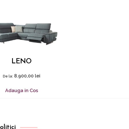
LENO
8.900,00
lei
De la:
Adauga in Cos
olitici