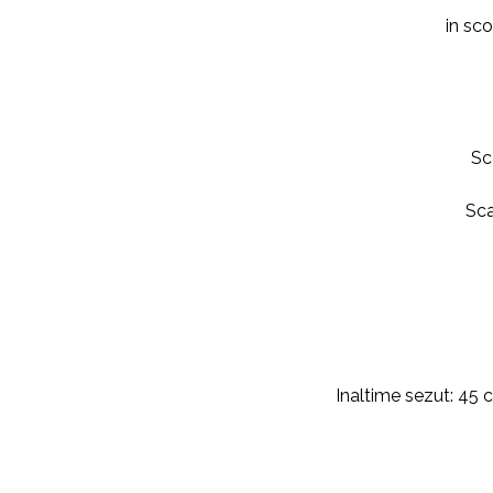
in sc
Sc
Sca
Inaltime sezut: 45