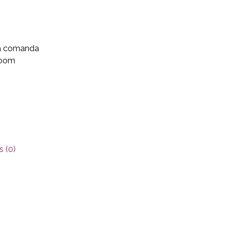
aza comanda
wroom
 (0)