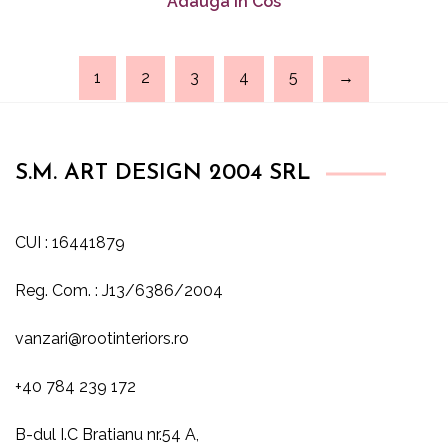
Adauga in Cos
1
2
3
4
5
→
S.M. ART DESIGN 2004 SRL
CUI : 16441879
Reg. Com. : J13/6386/2004
vanzari@rootinteriors.ro
+40 784 239 172
B-dul I.C Bratianu nr.54 A,