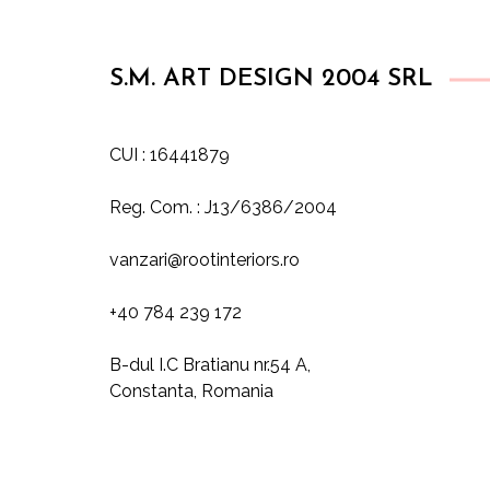
S.M. ART DESIGN 2004 SRL
CUI : 16441879
Reg. Com. : J13/6386/2004
vanzari@rootinteriors.ro
+40 784 239 172
B-dul I.C Bratianu nr.54 A,
Constanta, Romania