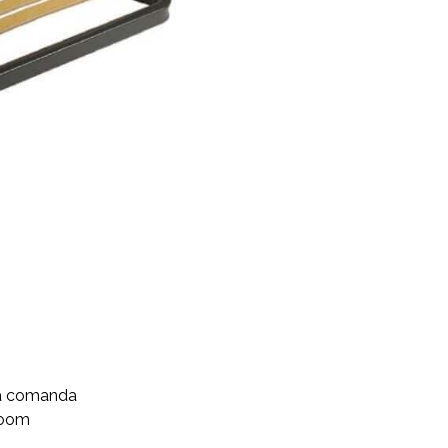
aza comanda
wroom