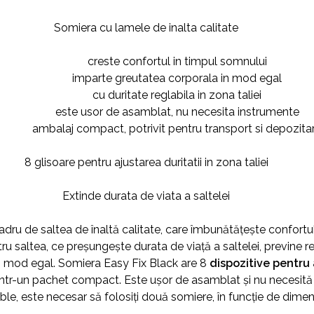
Somiera cu lamele de inalta calitate
creste confortul in timpul somnului
imparte greutatea corporala in mod egal
cu duritate reglabila in zona taliei
este usor de asamblat, nu necesita instrumente
ambalaj compact, potrivit pentru transport si depozita
8 glisoare pentru ajustarea duritatii in zona taliei
Extinde durata de viata a saltelei
dru de saltea de înaltă calitate, care îmbunătățește confortu
 saltea, ce preșungește durata de viață a saltelei, previne reți
 în mod egal. Somiera Easy Fix Black are 8
dispozitive pentru
într-un pachet compact. Este ușor de asamblat și nu necesită 
ble, este necesar să folosiți două somiere, în funcție de dimen