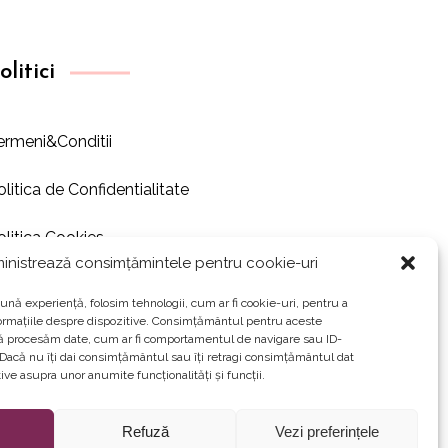
olitici
ermeni&Conditii
olitica de Confidentialitate
olitica Cookies
inistrează consimțămintele pentru cookie-uri
ună experiență, folosim tehnologii, cum ar fi cookie-uri, pentru a
ormațiile despre dispozitive. Consimțământul pentru aceste
să procesăm date, cum ar fi comportamentul de navigare sau ID-
. Dacă nu îți dai consimțământul sau îți retragi consimțământul dat
ve asupra unor anumite funcționalități și funcții.
Refuză
Vezi preferințele