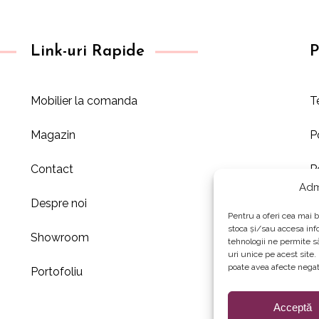
Link-uri Rapide
P
Mobilier la comanda
T
Magazin
P
Contact
P
Adm
Despre noi
Pentru a oferi cea mai b
stoca și/sau accesa inf
Showroom
tehnologii ne permite 
uri unice pe acest site
poate avea afecte negati
Portofoliu
Acceptă