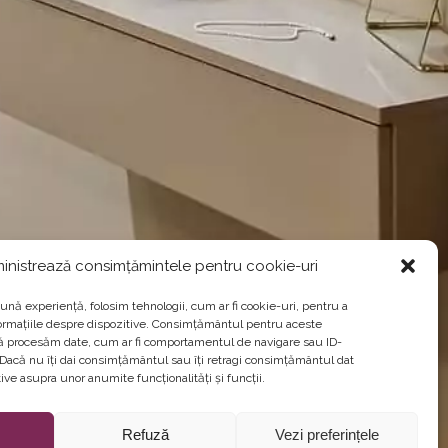
inistrează consimțămintele pentru cookie-uri
ună experiență, folosim tehnologii, cum ar fi cookie-uri, pentru a
ormațiile despre dispozitive. Consimțământul pentru aceste
să procesăm date, cum ar fi comportamentul de navigare sau ID-
. Dacă nu îți dai consimțământul sau îți retragi consimțământul dat
ve asupra unor anumite funcționalități și funcții.
Refuză
Vezi preferințele