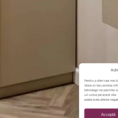
Adm
Pentru a oferi cea mai b
stoca și/sau accesa inf
tehnologii ne permite 
uri unice pe acest site
poate avea afecte negati
Acceptă