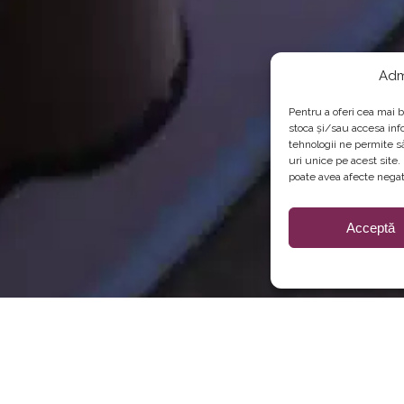
Adm
Pentru a oferi cea mai b
stoca și/sau accesa inf
tehnologii ne permite 
uri unice pe acest site
poate avea afecte negati
Acceptă